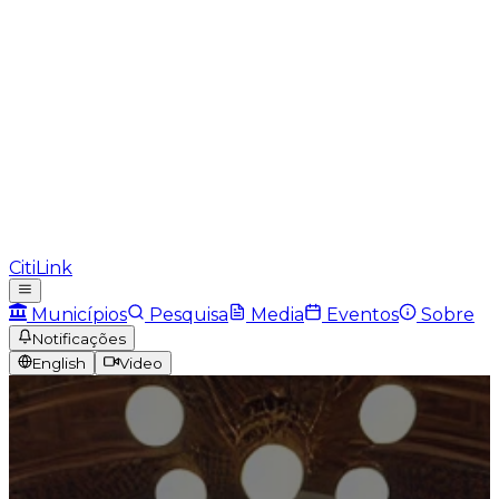
CitiLink
Municípios
Pesquisa
Media
Eventos
Sobre
Notificações
English
Video